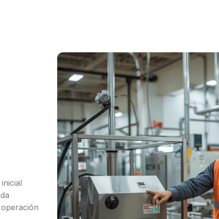
nicial
ada
 operación