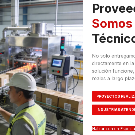
Provee
Somos 
Técnico
No solo entregamo
directamente en l
solución funcione
reales a largo plaz
PROYECTOS REALIZ
INDUSTRIAS ATENDI
Hablar con un Especial