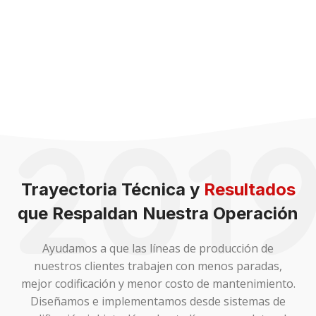
con
Tecnología
Confiable
201
Trayectoria Técnica y
Resultados
que Respaldan Nuestra Operación
Ayudamos a que las líneas de producción de
nuestros clientes trabajen con menos paradas,
mejor codificación y menor costo de mantenimiento.
Solicitar Información Técnica
cONTACTA UN ASESOR
Diseñamos e implementamos desde sistemas de