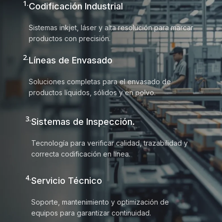
1.
Codificación Industrial
Sistemas inkjet, láser y alta resolución para marcar
productos con precisión.
2.
Líneas de Envasado
Soluciones completas para el envasado de
productos líquidos, sólidos y en polvo.
3.
Sistemas de Inspección.
Tecnología para verificar calidad, trazabilidad y
correcta codificación en línea.
4.
Servicio Técnico
Soporte, mantenimiento y optimización de
equipos para garantizar continuidad.