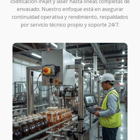
codificación inkjet y láser hasta líneas completas de
envasado. Nuestro enfoque está en asegurar
continuidad operativa y rendimiento, respaldados
por servicio técnico propio y soporte 24/7.
SOLICITA
DIAGNOSTICO
TECNICO
Contacta
un Asesor